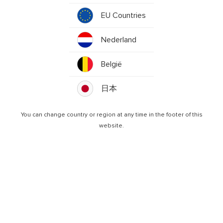
EU Countries
Nederland
België
Wachtwoord resetten
日本
You can change country or region at any time in the footer of this
website.
Reinventing
the PC
© 2026 Ockel Computers