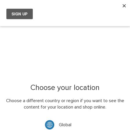
W
Wachtwoord vergeten?
Voer uw e-mailadres hieronder in om een wachtwoord reset
link te ontvangen.
E-mailadres
Typ hieronder de letters en cijfers
Choose your location
Choose a different country or region if you want to see the
content for your location and shop online.
CAPTCHA herladen
Global