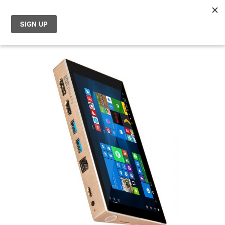
マ
Choose your location
Skip
Choose a different country or region if you want to see the
to
content for your location and shop online.
the
end
of
Global
the
images
EU Countries
gallery
Nederland
België
日本
You can change country or region at any time in the footer of this