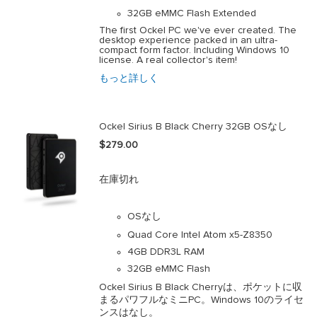
website.
32GB eMMC Flash Extended
The first Ockel PC we've ever created. The
desktop experience packed in an ultra-
compact form factor. Including Windows 10
license. A real collector's item!
もっと詳しく
Ockel Sirius B Black Cherry 32GB OSなし
$279.00
在庫切れ
OSなし
Quad Core Intel Atom x5-Z8350
4GB DDR3L RAM
32GB eMMC Flash
Ockel Sirius B Black Cherryは、ポケットに収
まるパワフルなミニPC。
Windows 10のライセ
ンスはなし。