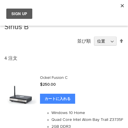
マ
Choose your location
Sirius B
Choose a different country or region if you want to see the
content for your location and shop online.
降
並び順
順
Global
4
注文
EU Countries
Ockel Fusion C
Nederland
$250.00
België
カートに入れる
日本
Windows 10 Home
Quad Core Intel Atom Bay Trall Z3735F
You can change country or region at any time in the footer of this
2GB DDR3