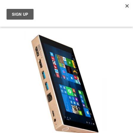
マ
Choose your location
Skip
Choose a different country or region if you want to see the
to
content for your location and shop online.
the
end
of
Global
the
images
EU Countries
gallery
Nederland
België
日本
You can change country or region at any time in the footer of this